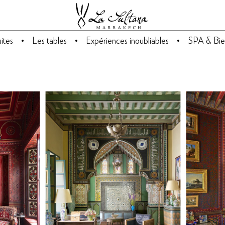
ites
Les tables
Expériences inoubliables
SPA & Bie