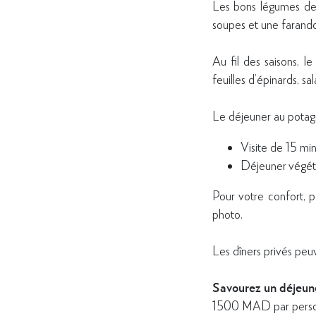
Les bons légumes de s
soupes et une farando
Au fil des saisons, l
feuilles d’épinards, s
Le déjeuner au potage
Visite de 15 min
Déjeuner végét
Pour votre confort, p
photo.
Les dîners privés peuv
Savourez un déjeune
1500 MAD par perso