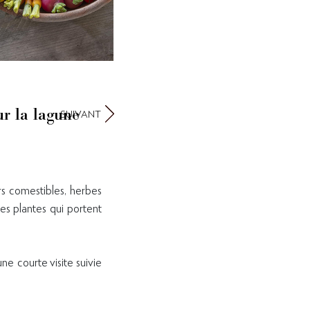
ur la lagune
SUIVANT
rs comestibles, herbes
les plantes qui portent
e courte visite suivie