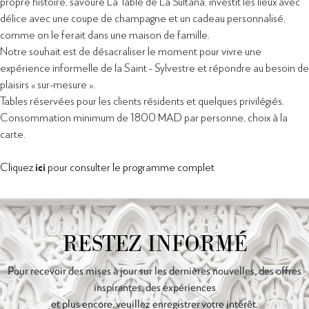
propre histoire, savoure La Table de La Sultana, investit les lieux avec
délice avec une coupe de champagne et un cadeau personnalisé,
comme on le ferait dans une maison de famille.
Notre souhait est de désacraliser le moment pour vivre une
expérience informelle de la Saint - Sylvestre et répondre au besoin de
plaisirs « sur-mesure ».
Tables réservées pour les clients résidents et quelques privilégiés.
Consommation minimum de 1800 MAD par personne, choix à la
carte.
Cliquez
ici
pour consulter le programme complet
RESTEZ INFORMÉ
Pour recevoir des mises à jour sur les dernières nouvelles, des offres
inspirantes, des expériences
et plus encore, veuillez enregistrer votre intérêt.