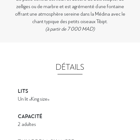
zelliges ou de marbre et est agrémenté d’une fontaine
offrant une atmosphère sereine dans la Médina avec le
chant typique des petits oiseaux Tibipt.
(à partir de 7 000 MAD)
DÉTAILS
LITS
Un lit «King size»
CAPACITÉ
2 adultes