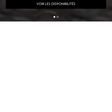
VOIR LES DISPONIBILITÉS
AU NOM DE LA BEAUTÉ
Cultiver le luxe dans la simplicité
Créer un monde séduisant, confidentiel et cosy habité par le
souffle généreux de l’hospitalité. Les hôtels La Sultana cultivent
des lieux iconiques et des expériences insolites. Créés au cœur
de Marrakech et sur la lagune de Oualidia, sur des sites
exceptionnels et classés, ils alternent avec style des espaces
feutrés et une philosophie de vie au grand air.
La Sultana Marrakech et La Sultana Oualidia perpétuent la