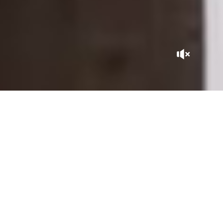
UN ÉCRIN DANS LA VILLE
Nichée au cœur de la Kasbah, La Sultana Marrakech est à elle
seule une aventure marocaine. Avec ses patios ciselés par le
savoir faire d’artisans virtuoses, ses jardins et ses toits
suspendus sur la ville, elle borde les sites historiques des
Tombeaux Saadiens, du Palais Royal, du Palais de la Bahia dans
un périmètre de la Médina inscrit au patrimoine mondial de