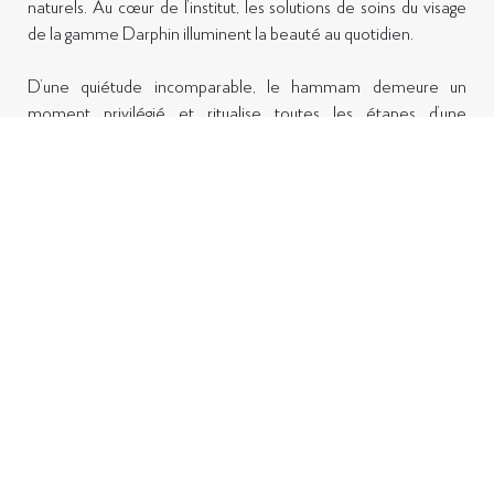
naturels.
Au cœur de l’institut, les solutions de soins du visage
de la gamme Darphin illuminent la beauté au quotidien.
D’une quiétude incomparable, le hammam demeure un
moment privilégié et ritualise toutes les étapes d’une
exfoliation profonde. Les soins imprégnés des vertus de
traditions ancestrales ont des saveurs de rose, d’amande, de
citron, de fleur d’oranger. Une attention discrète et
professionnelle accompagne toutes les étapes d’une pause
douceur et bien-être au Spa. Délices de la diététique, la table
de La Sultana Oualidia cueille le meilleur de la lagune et de la
pêche raisonnée.
Réservation conseillée
: spa@lasultanaoualidia.com -
(00 212) 5 23 35 65 95