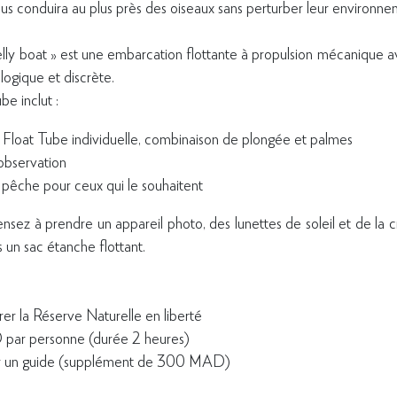
ous conduira au plus près des oiseaux sans perturber leur environne
lly boat » est une embarcation flottante à propulsion mécanique 
logique et discrète.
e inclut :
Float Tube individuelle, combinaison de plongée et palmes
bservation
pêche pour ceux qui le souhaitent
ensez à prendre un appareil photo, des lunettes de soleil et de la 
s un sac étanche flottant.
er la Réserve Naturelle en liberté
ar personne (durée 2 heures)
ver un guide (supplément de 300 MAD)