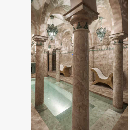
Pour recevoir des
RESERVATI
T: +212 5 24 
403 Rue de la Kasbah
reservation@las
40 000 Marrakech - Maroc