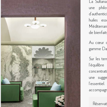
La Sultana
une phil
 mises à jour sur les dernières nouvelles, des offres inspirante
d’authenti
et plus encore, veuillez enregistrer votre intérêt.
huiles ess
Méditerran
de bienfaits
S'INSCRI
Au cœur de 
gamme Darp
Sur les ter
l’équilib
concentrat
une sugges
l’essentie
accompagne
ON CONTACT
CONDITIONS D'UTILISATION
38 80 08
Conditions de réservation
Réservat
ultanahotels.com