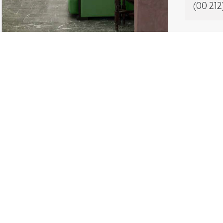
(00 212
La Sultana, là où le hammam fait office de temple d
, qu'il faut se laisser emporter par la magie d'autres 
- Byzance, N°13