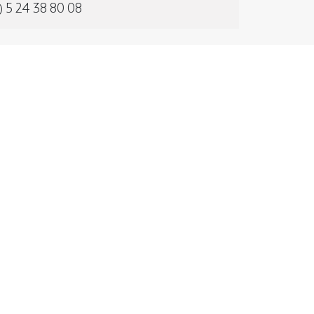
) 5 24 38 80 08
2026 © LA SULTANA , ALL RIGHTS RESERVED.
édié à la relaxation du
mains.