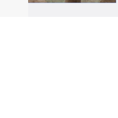
T: +212 5 24 37 54 64
conciergerie@lasultanamarrakech.com
C'est dans le cœur de 
corps