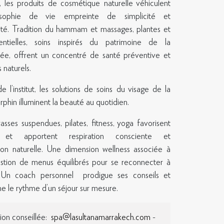
, les produits de cosmétique naturelle véhiculent
osophie de vie empreinte de simplicité et
s, des expériences
cité. Tradition du hammam et massages, plantes et
entielles, soins inspirés du patrimoine de la
ée, offrent un concentré de santé préventive et
 naturels.
RE
l’institut, les solutions de soins du visage de la
hin illuminent la beauté au quotidien.
rasses suspendues, pilates, fitness, yoga favorisent
re et apportent respiration consciente et
ion naturelle. Une dimension wellness associée à
tion de menus équilibrés pour se reconnecter à
l. Un coach personnel prodigue ses conseils et
 le rythme d’un séjour sur mesure.
LA SULTANA HOTELS
Découvrir La Sultana
ion conseillée:
spa@lasultanamarrakech.com
-
Nos propriétés