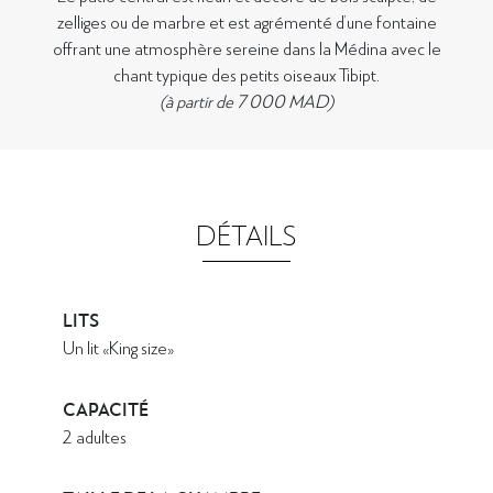
zelliges ou de marbre et est agrémenté d’une fontaine
offrant une atmosphère sereine dans la Médina avec le
chant typique des petits oiseaux Tibipt.
(à partir de 7 000 MAD)
DÉTAILS
LITS
Un lit «King size»
CAPACITÉ
2 adultes